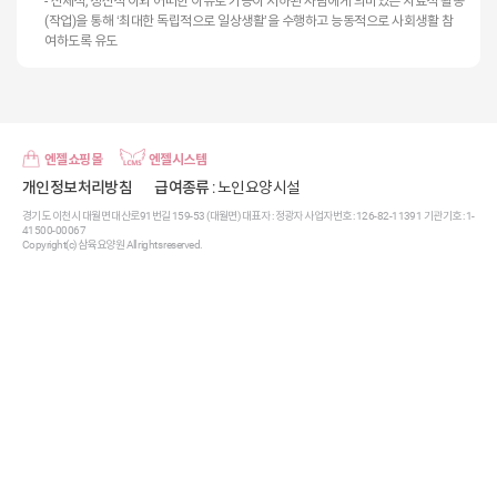
- 신체적, 정신적 이외 어떠한 이유로 기능이 저하된 사람에게 의미있는 치료적 활동
(작업)을 통해 ‘최대한 독립적으로 일상생활’을 수행하고 능동적으로 사회생활 참
여하도록 유도
엔젤쇼핑몰
엔젤시스템
개인정보처리방침
급여종류
: 노인요양시설
경기도 이천시 대월면 대산로91번길 159-53 (대월면) 대표자 : 정광자 사업자번호 : 126-82-11391 기관기호 : 1-
41500-00067
Copyright(c) 삼육요양원 All rights reserved.