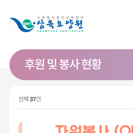
후원 및 봉사 현황
전체
37
건