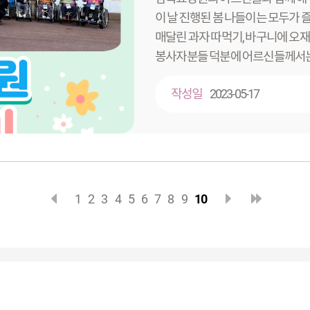
이 날 진행된 봄 나들이는 모두가 
매달린 과자 따먹기, 바구니에 오재미
봉사자분들 덕분에 어르신들께서는 
다시 한 번 노고에 감사드리며, 
작성일
2023-05-17
즐거운 활동의 기회가 있기를 바라
1
2
3
4
5
6
7
8
9
10